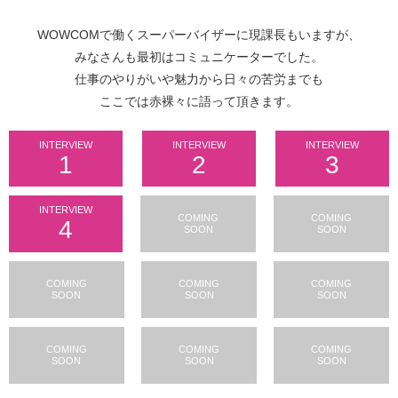
WOWCOMで働くスーパーバイザーに現課長もいますが、
みなさんも最初はコミュニケーターでした。
仕事のやりがいや魅力から日々の苦労までも
ここでは赤裸々に語って頂きます。
INTERVIEW
INTERVIEW
INTERVIEW
1
2
3
INTERVIEW
COMING
COMING
4
SOON
SOON
COMING
COMING
COMING
SOON
SOON
SOON
COMING
COMING
COMING
SOON
SOON
SOON