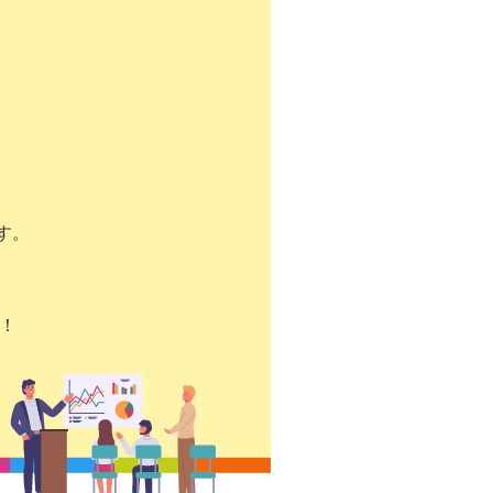
す。
す！