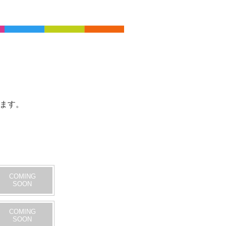
ます。
COMING
SOON
COMING
SOON