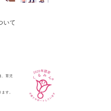
ついて
進、育児
ります。