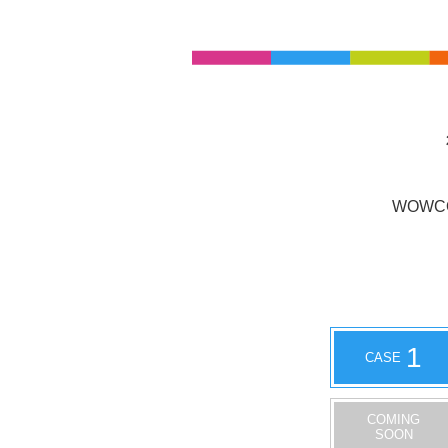
WOWC
1
CASE
COMING
SOON