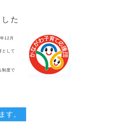
ました
年12月
者として
る制度で
。
ます。