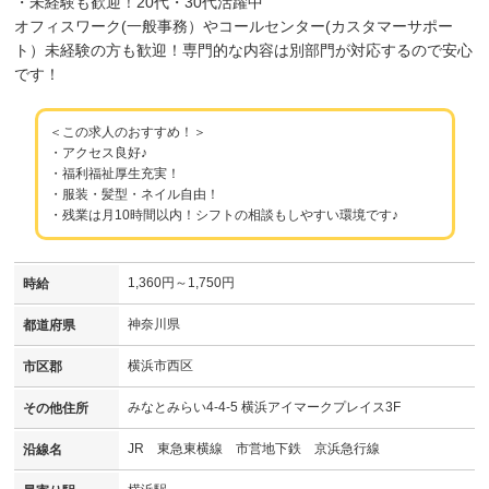
・未経験も歓迎！20代・30代活躍中
オフィスワーク(一般事務）やコールセンター(カスタマーサポー
ト）未経験の方も歓迎！専門的な内容は別部門が対応するので安心
です！
＜この求人のおすすめ！＞
・アクセス良好♪
・福利福祉厚生充実！
・服装・髪型・ネイル自由！
・残業は月10時間以内！シフトの相談もしやすい環境です♪
1,360円～1,750円
時給
神奈川県
都道府県
横浜市西区
市区郡
みなとみらい4-4-5 横浜アイマークプレイス3F
その他住所
JR 東急東横線 市営地下鉄 京浜急行線
沿線名