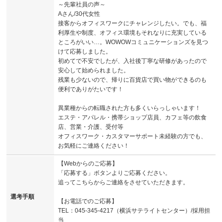
～先輩社員の声～
Aさん/30代女性
接客からオフィスワークにチャレンジしたい。でも、福
利厚生や制度、オフィス環境もそれなりに充実している
ところがいい…。WOWOWコミュニケーションズを見つ
けて応募しました。
初めてで不安でしたが、入社後丁寧な研修があったので
安心して始められました。
残業も少ないので、帰りに百貨店で買い物ができるのも
便利でありがたいです！
異業種からの転職された方も多くいらっしゃいます！
エステ・アパレル・携帯ショップ店員、カフェ等の飲食
店、営業・介護、受付等
オフィスワーク・カスタマーサポート未経験の方でも、
お気軽にご連絡ください！
【Webからのご応募】
「応募する」ボタンよりご応募ください。
追ってこちらからご連絡をさせていただきます。
選考手順
【お電話でのご応募】
TEL：045-345-4217（横浜サテライトセンター）/採用担
当