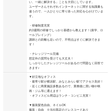
い、一緒に解決する」ことを大切にしています。
ユーザーさんそれぞれインターネットに関する知識量も
違うので、一人ひとりに寄り添った対応を心がけていま
す。
・研修制度充実
約3週間の研修でしっかり基礎から教えます！(座学、ロ
ールプレイング）
講師との距離も近いので、不明点はすぐに解決できま
す！
・ナレッジツール完備
想定外の質問を受けても大丈夫！
しっかりしたナレッジツールがあるので問題なく回答で
きます♪
▼好立地なオフィス
・最寄り駅が横浜駅、みなとみらい駅でアクセス良好！
・近くに商業施設多数あるので、業務後に買い物や映
画・ジム等に通えます！
・オフィスビル周辺はランチ・コンビニ充実！
▼服装髪色自由、ネイルOK
服装：自由 ※当社既定のドレスコードあり