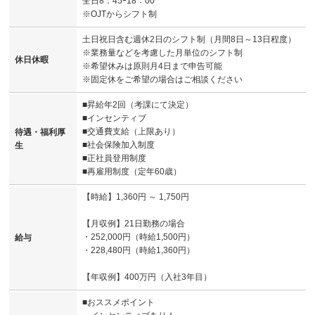
全日8：45ｰ18：00
※OJTからシフト制
土日祝日含む週休2日のシフト制（月間8日～13日程度）
※業務量などを考慮した月単位のシフト制
休日休暇
※希望休みは原則月4日まで申告可能
※固定休をご希望の場合はご相談ください
■昇給年2回（考課にて決定）
■インセンティブ
■交通費支給（上限あり）
待遇・福利厚
■社会保険加入制度
生
■正社員登用制度
■再雇用制度（定年60歳）
【時給】1,360円 ～ 1,750円
【月収例】21日勤務の場合
・252,000円（時給1,500円）
給与
・228,480円（時給1,360円）
【年収例】400万円（入社3年目）
■おススメポイント