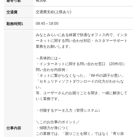
横浜駅
最寄り駅
交通費支給(上限あり)
交通費
08:45～18:00
勤務時間1
みなとみらいにある綺麗で快適なオフィス内で、インタ
ーネットに関する問い合わせ対応・カスタマーサポート
業務をお願いします。
～具体的には～
・インターネットに関する問い合わせ窓口 (20件/日）
問い合わせ内容例：
「ネットに繋がらなくなった」「Wi-Fiの調子が悪い」
「セキュリティソフトダウンロードの仕方がわからな
い」
等、ユーザーさんのお困りごとを聞き、一緒に解決して
いく業務です。
・付随するデータ入力（管理システム）
＼このお仕事のポイント／
・傾聴力が身につく
仕事内容
この業務では、「困りごとを聞く」ではなく「寄り添