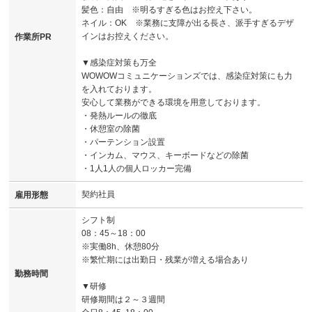
髪色：自由 ※明るすぎる色はお控え下さい。
ネイル：OK ※業務に支障が出る長さ、派手すぎるデザ
インはお控えください。
作業所PR
▼感染症対策も万全
WOWOWコミュニケーションズでは、感染症対策にも力
を入れております。
安心して業務ができる環境を用意しております。
・発熱ルールの徹底
・休憩室の除菌
・パーテンション設置
・インカム、マウス、キーボードなどの除菌
・1人1人の個人ロッカー完備
契約社員
雇用形態
シフト制
08：45～18：00
※実働8h、休憩80分
※繁忙期には出勤日・残業が増える場合あり
勤務時間
▼研修
研修期間は２～３週間