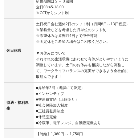
研修期間は２～３週間
全日08:45-18:00
※OJTからシフト制
土日祝日含む週休2日のシフト制（月間8日～13日程度）
※業務量などを考慮した月単位のシフト制
※希望休みは原則月4日まで申告可能
※固定休をご希望の場合はご相談ください。
休日休暇
▼お休みについて
それぞれの生活環境にあわせて有休がとりやすいように
調整しています。土日のお休みも相談しながら調整し
て、ワークライフバランスの充実ができるよう全社的に
取組んでます！
■昇給年2回（考課にて決定）
■インセンティブ
■交通費支給（上限あり）
待遇・福利厚
■社会保険加入制度
生
■正社員登用制度
■休憩室完備
■冷蔵庫、電子レンジ、自動販売機あり
【時給】1,360円 ～ 1,750円