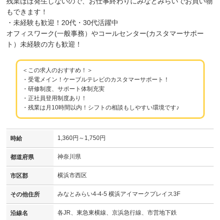
残業ほぼ発生しないので、お仕事終わりにみなとみらいでお買い物
もできます！
・未経験も歓迎！20代・30代活躍中
オフィスワーク(一般事務）やコールセンター(カスタマーサポー
ト）未経験の方も歓迎！
＜この求人のおすすめ！＞
・受電メイン！ケーブルテレビのカスタマーサポート！
・研修制度、サポート体制充実
・正社員登用制度あり！
・残業は月10時間以内！シフトの相談もしやすい環境です♪
1,360円～1,750円
時給
神奈川県
都道府県
横浜市西区
市区郡
みなとみらい4-4-5 横浜アイマークプレイス3F
その他住所
各JR、東急東横線、京浜急行線、市営地下鉄
沿線名