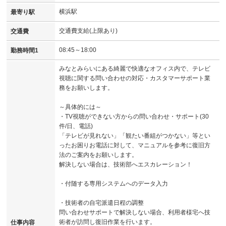
横浜駅
最寄り駅
交通費支給(上限あり)
交通費
08:45～18:00
勤務時間1
みなとみらいにある綺麗で快適なオフィス内で、テレビ
視聴に関する問い合わせの対応・カスタマーサポート業
務をお願いします。
～具体的には～
・TV視聴ができない方からの問い合わせ・サポート(30
件/日、電話)
「テレビが見れない」「観たい番組がつかない」等とい
ったお困りお電話に対して、マニュアルを参考に復旧方
法のご案内をお願いします。
解決しない場合は、技術部へエスカレーション！
・付随する専用システムへのデータ入力
・技術者の自宅派遣日程の調整
問い合わせサポートで解決しない場合、利用者様宅へ技
術者が訪問し復旧作業を行います。
仕事内容