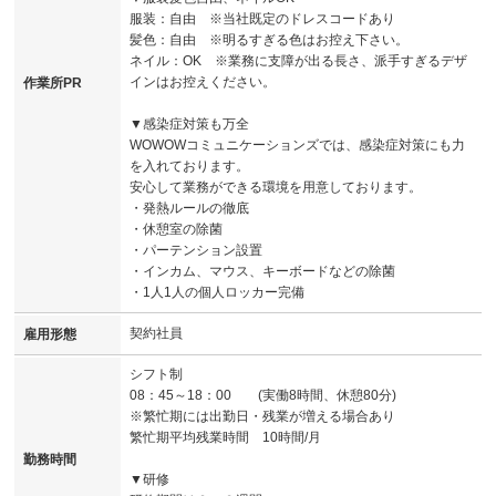
服装：自由 ※当社既定のドレスコードあり
髪色：自由 ※明るすぎる色はお控え下さい。
ネイル：OK ※業務に支障が出る長さ、派手すぎるデザ
インはお控えください。
作業所PR
▼感染症対策も万全
WOWOWコミュニケーションズでは、感染症対策にも力
を入れております。
安心して業務ができる環境を用意しております。
・発熱ルールの徹底
・休憩室の除菌
・パーテンション設置
・インカム、マウス、キーボードなどの除菌
・1人1人の個人ロッカー完備
契約社員
雇用形態
シフト制
08：45～18：00 (実働8時間、休憩80分)
※繁忙期には出勤日・残業が増える場合あり
繁忙期平均残業時間 10時間/月
勤務時間
▼研修