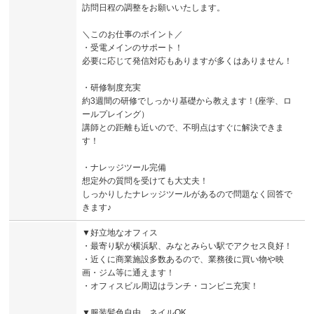
訪問日程の調整をお願いいたします。
＼このお仕事のポイント／
・受電メインのサポート！
必要に応じて発信対応もありますが多くはありません！
・研修制度充実
約3週間の研修でしっかり基礎から教えます！(座学、ロ
ールプレイング）
講師との距離も近いので、不明点はすぐに解決できま
す！
・ナレッジツール完備
想定外の質問を受けても大丈夫！
しっかりしたナレッジツールがあるので問題なく回答で
きます♪
▼好立地なオフィス
・最寄り駅が横浜駅、みなとみらい駅でアクセス良好！
・近くに商業施設多数あるので、業務後に買い物や映
画・ジム等に通えます！
・オフィスビル周辺はランチ・コンビニ充実！
▼服装髪色自由、ネイルOK