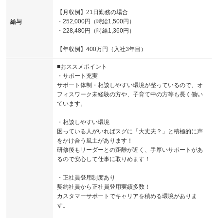
【月収例】21日勤務の場合
・252,000円（時給1,500円）
給与
・228,480円（時給1,360円）
【年収例】400万円（入社3年目）
■おススメポイント
・サポート充実
サポート体制・相談しやすい環境が整っているので、オ
フィスワーク未経験の方や、子育て中の方等も長く働い
ています。
・相談しやすい環境
困っている人がいればスグに「大丈夫？」と積極的に声
をかけ合う風土があります！
研修後もリーダーとの距離が近く、手厚いサポートがあ
るので安心して仕事に取りめます！
・正社員登用制度あり
契約社員から正社員登用実績多数！
カスタマーサポートでキャリアを積める環境がありま
す。