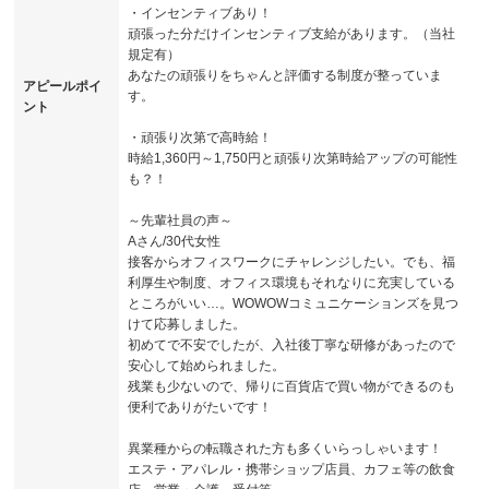
・インセンティブあり！
頑張った分だけインセンティブ支給があります。（当社
規定有）
あなたの頑張りをちゃんと評価する制度が整っていま
アピールポイ
す。
ント
・頑張り次第で高時給！
時給1,360円～1,750円と頑張り次第時給アップの可能性
も？！
～先輩社員の声～
Aさん/30代女性
接客からオフィスワークにチャレンジしたい。でも、福
利厚生や制度、オフィス環境もそれなりに充実している
ところがいい…。WOWOWコミュニケーションズを見つ
けて応募しました。
初めてで不安でしたが、入社後丁寧な研修があったので
安心して始められました。
残業も少ないので、帰りに百貨店で買い物ができるのも
便利でありがたいです！
異業種からの転職された方も多くいらっしゃいます！
エステ・アパレル・携帯ショップ店員、カフェ等の飲食